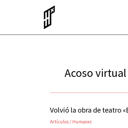
Ir
al
contenido
Acoso virtual
Volvió la obra de teatro
Volvió
la
Artículos
/
Humanxs
obra