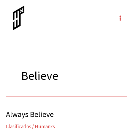
Ir
al
contenido
Believe
Always Believe
Always
Believe
Clasificados
/
Humanxs