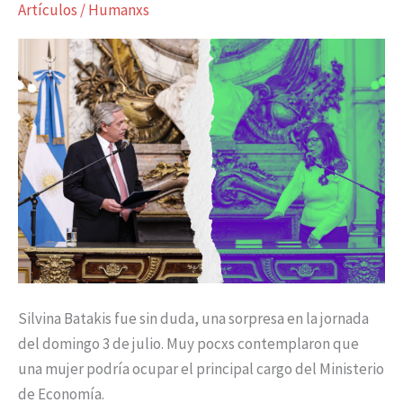
Artículos
/
Humanxs
feminismo
o
tiro
en
el
pie?
Silvina Batakis fue sin duda, una sorpresa en la jornada
del domingo 3 de julio. Muy pocxs contemplaron que
una mujer podría ocupar el principal cargo del Ministerio
de Economía.