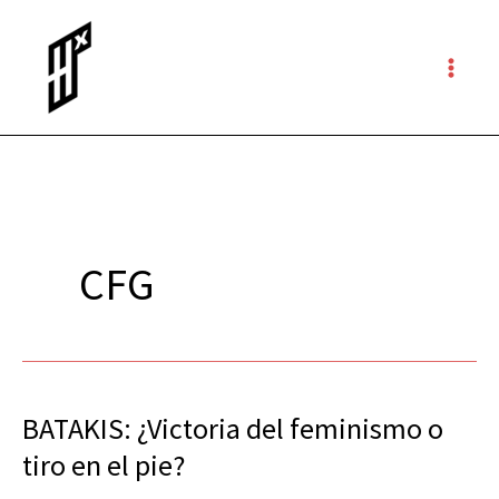
Ir
al
contenido
CFG
BATAKIS: ¿Victoria del feminismo o
BATAKIS:
¿Victoria
tiro en el pie?
del