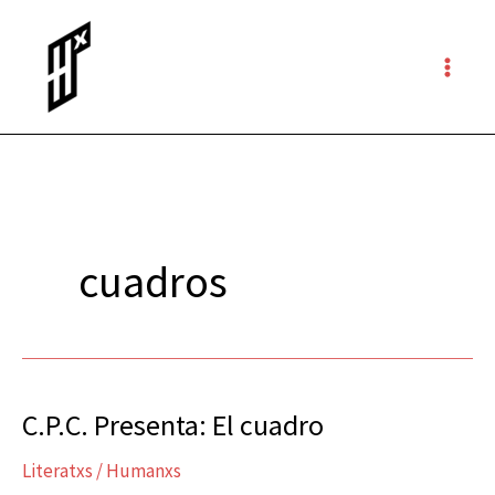
Ir
al
contenido
cuadros
C.P.C. Presenta: El cuadro
C.P.C.
Presenta:
Literatxs
/
Humanxs
El