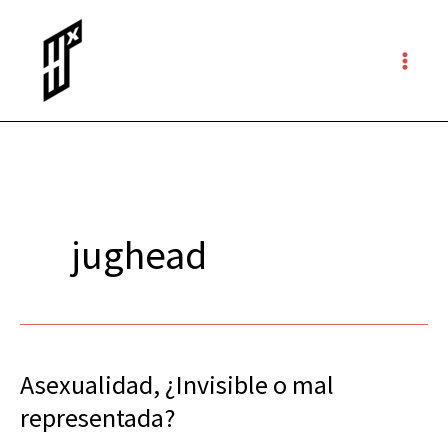
Ir
al
contenido
jughead
Asexualidad, ¿Invisible o mal
Asexualidad,
¿Invisible
representada?
o