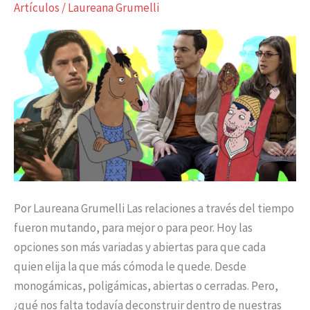
Artículos
/
Laureana Grumelli
mal
representada?
Por Laureana Grumelli Las relaciones a través del tiempo
fueron mutando, para mejor o para peor. Hoy las
opciones son más variadas y abiertas para que cada
quien elija la que más cómoda le quede. Desde
monogámicas, poligámicas, abiertas o cerradas. Pero,
¿qué nos falta todavía deconstruir dentro de nuestras