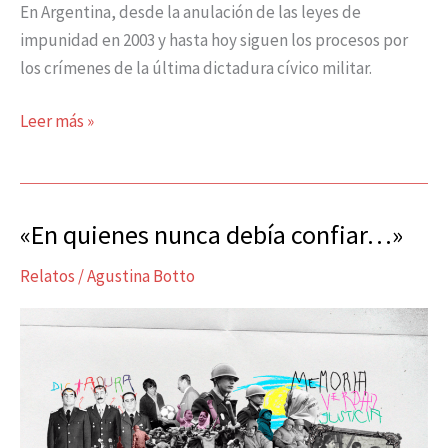
En Argentina, desde la anulación de las leyes de
impunidad en 2003 y hasta hoy siguen los procesos por
los crímenes de la última dictadura cívico militar.
Leer más »
«En quienes nunca debía confiar…»
«En
quienes
Relatos
/
Agustina Botto
nunca
debía
confiar…»