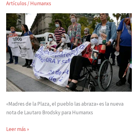
Artículos
/
Humanxs
Plaza,
el
pueblo
las
abraza
«Madres de la Plaza, el pueblo las abraza» es la nueva
nota de Lautaro Brodsky para Humanxs
Leer más »