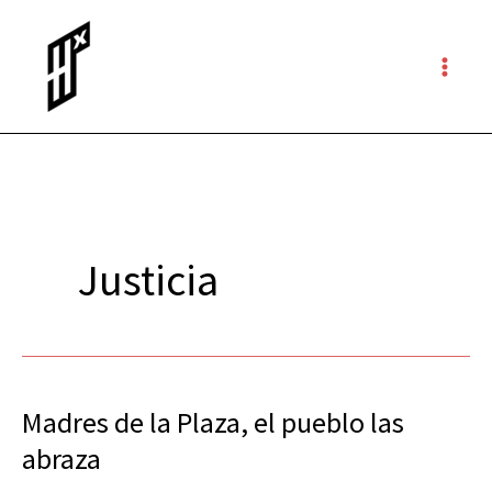
Ir
al
contenido
Justicia
Madres de la Plaza, el pueblo las
Madres
de
abraza
la