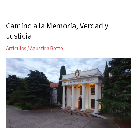
Camino a la Memoria, Verdad y
Camino
a
Justicia
la
Artículos
/
Agustina Botto
Memoria,
Verdad
y
Justicia