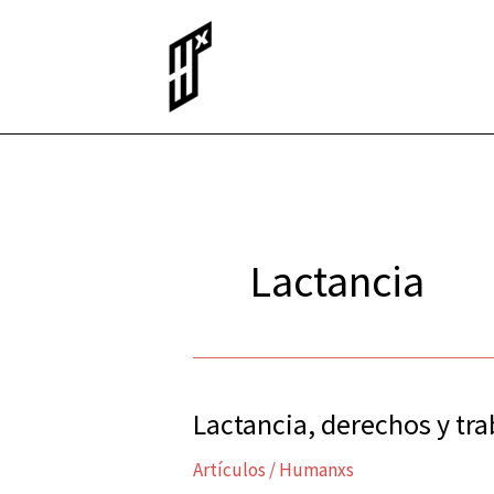
Ir
al
contenido
Lactancia
Lactancia, derechos y tra
Lactancia,
derechos
Artículos
/
Humanxs
y