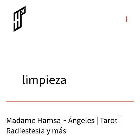
Ir
al
contenido
limpieza
Madame Hamsa ~ Ángeles | Tarot |
Madame
Hamsa
Radiestesia y más
~