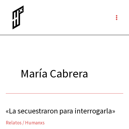
Ir
al
contenido
María Cabrera
«La secuestraron para interrogarla»
«La
secuestraron
Relatos
/
Humanxs
para