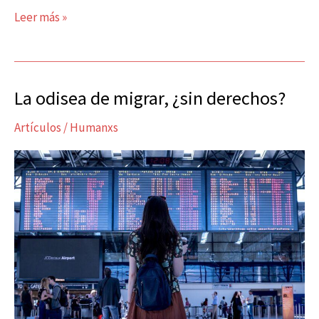
Leer más »
La odisea de migrar, ¿sin derechos?
La
odisea
Artículos
/
Humanxs
de
migrar,
¿sin
derechos?