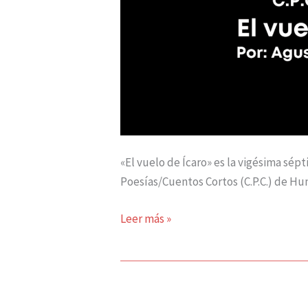
«El vuelo de Ícaro» es la vigésima sép
Poesías/Cuentos Cortos (C.P.C.) de Hu
Leer más »