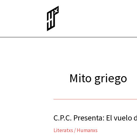
Ir
al
contenido
Mito griego
C.P.C. Presenta: El vuelo 
C.P.C.
Presenta:
Literatxs
/
Humanxs
El