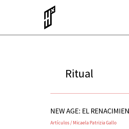
Ir
al
contenido
Ritual
NEW AGE: EL RENACIMIE
NEW
AGE:
Artículos
/
Micaela Patrizia Gallo
EL