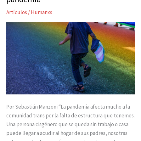
tiempos
Artículos
/
Humanxs
de
pandemia
Por Sebastián Manzoni “La pandemia afecta mucho a la
comunidad trans por la falta de estructura que tenemos.
Una persona cisgénero que se queda sin trabajo o casa
puede llegar a acudir al hogar de sus padres, nosotras