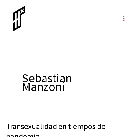
Ir
al
contenido
Sebastian
Manzoni
Transexualidad en tiempos de
Transexualidad
en
pandemia