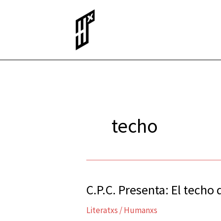
Ir
al
contenido
techo
C.P.C. Presenta: El techo 
C.P.C.
Presenta:
Literatxs
/
Humanxs
El