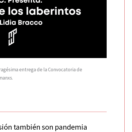
dragésima entrega de la Convocatoria de
manxs.
lusión también son pandemia