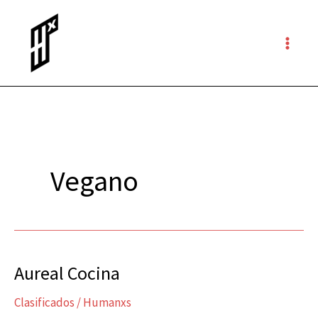
Ir
al
contenido
Vegano
Aureal Cocina
Aureal
Cocina
Clasificados
/
Humanxs