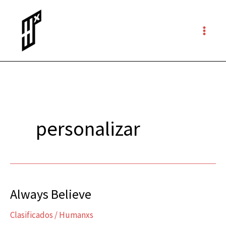
Ir
al
contenido
personalizar
Always Believe
Always
Believe
Clasificados
/
Humanxs