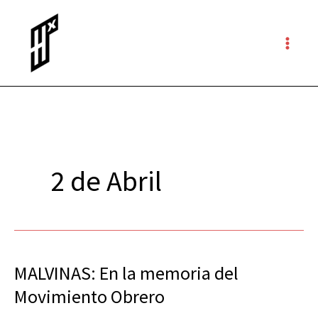
Ir
al
contenido
2 de Abril
MALVINAS: En la memoria del
MALVINAS:
En
Movimiento Obrero
la