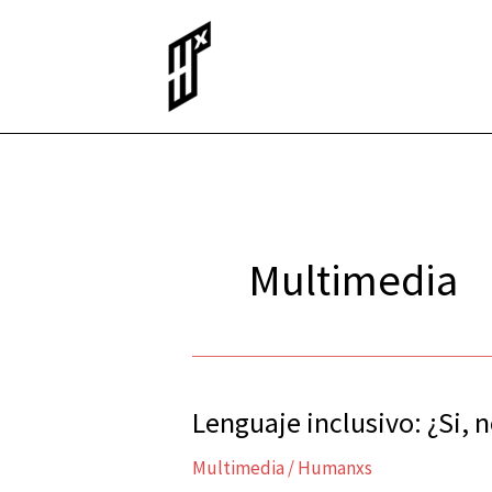
Ir
al
contenido
Multimedia
Lenguaje inclusivo: ¿Si, 
Lenguaje
inclusivo:
Multimedia
/
Humanxs
¿Si,