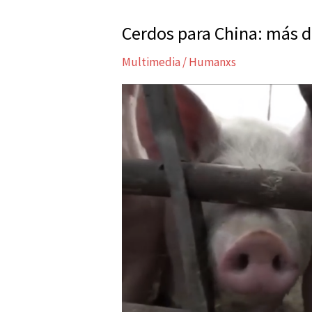
Cerdos para China: más d
Cerdos
para
Multimedia
/
Humanxs
China:
más
dudas
que
certezas