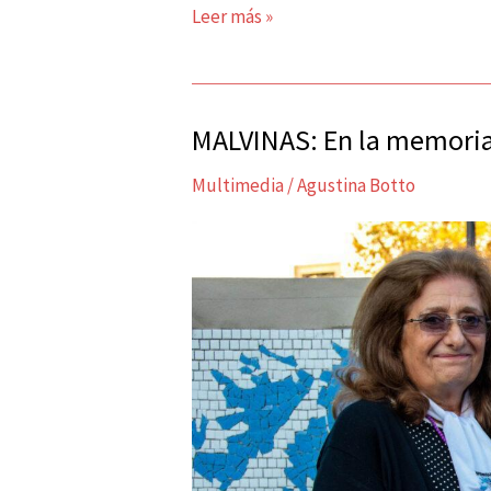
Leer más »
MALVINAS: En la memoria
MALVINAS:
En
Multimedia
/
Agustina Botto
la
memoria
del
Movimiento
Obrero