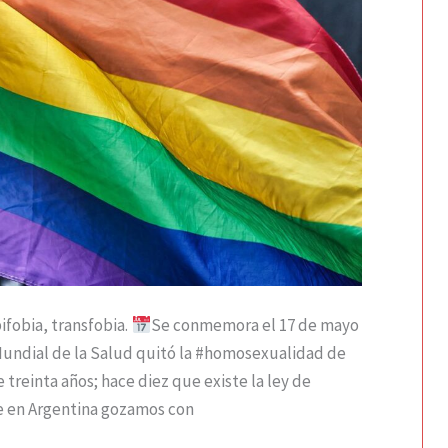
ifobia, transfobia.
Se conmemora el 17 de mayo
Mundial de la Salud quitó la #homosexualidad de
 treinta años; hace diez que existe la ley de
e en Argentina gozamos con