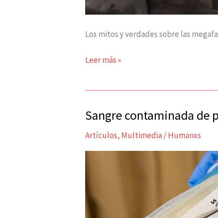
Los mitos y verdades sobre las megafa
Leer más »
Sangre contaminada de p
Sangre
contaminada
Artículos
,
Multimedia
/
Humanxs
de
prejuicios