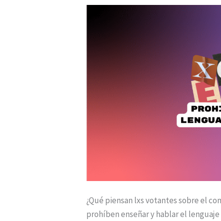
no,
por
qué?
¿Qué piensan lxs votantes sobre el co
prohíben enseñar y hablar el lenguaje 