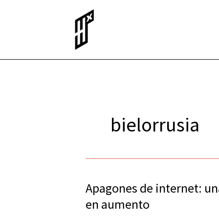
Ir
al
contenido
bielorrusia
Apagones de internet: un
Apagones
de
en aumento
internet: