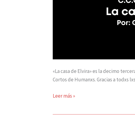
«La casa de Elvira» es la decimo terce
Cortos de Humanxs. Gracias a todxs lxs
Leer más »