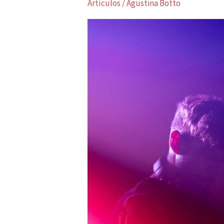
Artículos
/
Agustina Botto
del
Orgullo
LGBTIQ+:
BI-
VENCIAS
BISEXUALES