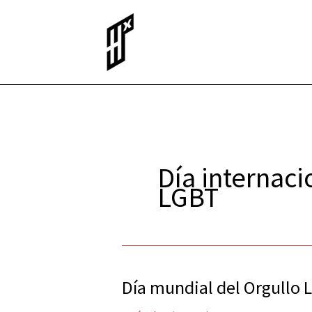
Ir
al
contenido
Día internaci
LGBT
Día mundial del Orgullo
Día
mundial