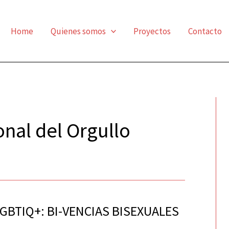
Home
Quienes somos
Proyectos
Contacto
onal del Orgullo
 LGBTIQ+: BI-VENCIAS BISEXUALES