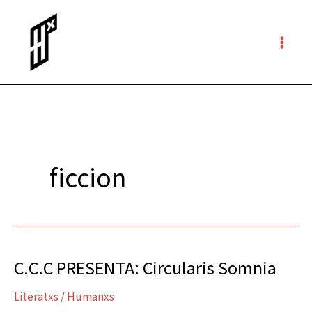
Ir
al
contenido
ficcion
C.C.C PRESENTA: Circularis Somnia
C.C.C
PRESENTA:
Literatxs
/
Humanxs
Circularis