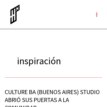
Ir
al
contenido
inspiración
CULTURE BA (BUENOS AIRES) STUDIO
CULTURE
BA
ABRIÓ SUS PUERTAS A LA
(BUENOS