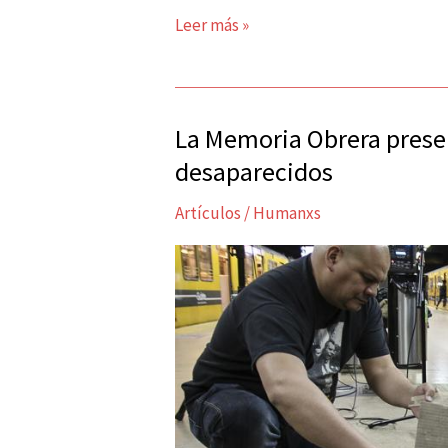
Leer más »
La Memoria Obrera presen
La
Memoria
desaparecidos
Obrera
Artículos
/
Humanxs
presente
en
el
subte:
Los
cinco
desaparecidos