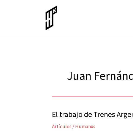
Ir
al
contenido
Juan Fernán
El trabajo de Trenes Arg
El
trabajo
Artículos
/
Humanxs
de