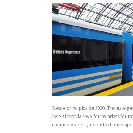
Trenes
Argentinos
por
los
Derechos
Humanos
Desde principios de 2020, Trenes Arg
los 98 ferroviarios y ferroviarias víct
conmemorarlos y rendirles homenaje.