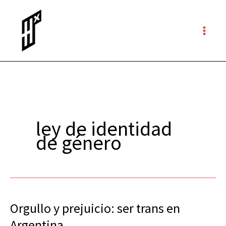
Ir
al
contenido
ley de identidad
de género
Orgullo y prejuicio: ser trans en
Orgullo
y
Argentina