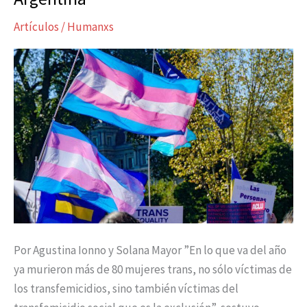
prejuicio:
Artículos
/
Humanxs
ser
trans
en
Argentina
Por Agustina Ionno y Solana Mayor ”En lo que va del año
ya murieron más de 80 mujeres trans, no sólo víctimas de
los transfemicidios, sino también víctimas del