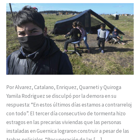
tierra
para
vivir”
Por Alvarez, Catalano, Enriquez, Quarneti y Quiroga
Yamila Rodriguez se disculpó por la demora en su
respuesta: “En estos últimos días estamos a contrarreloj
con todo”. El tercer día consecutivo de tormenta hizo
estragos en las precarias viviendas que las personas
instaladas en Guernica lograron construir a pesar de las
trabas policiales. “Recuperación de las […]