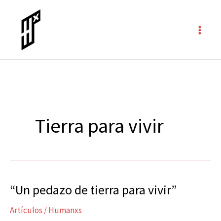
Ir
al
contenido
Tierra para vivir
“Un pedazo de tierra para vivir”
“Un
pedazo
Artículos
/
Humanxs
de