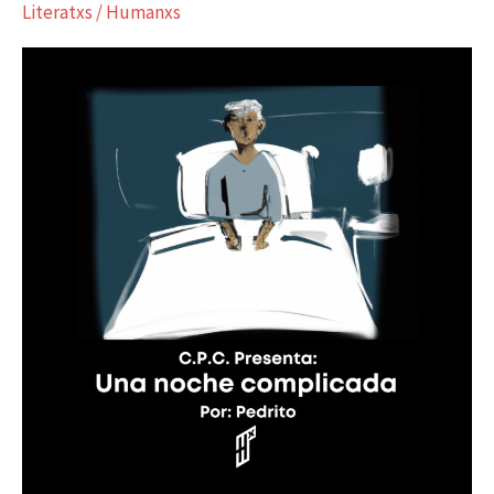
Literatxs
/
Humanxs
noche
complicada