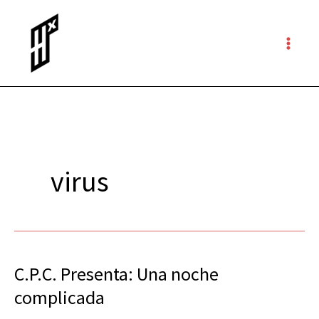
Ir
al
contenido
virus
C.P.C. Presenta: Una noche
C.P.C.
Presenta:
complicada
Una