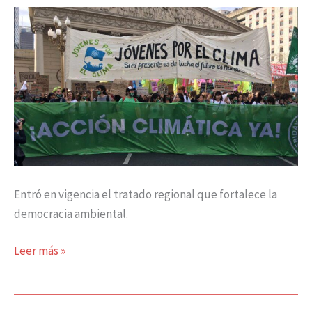
tantas
pálidas
Entró en vigencia el tratado regional que fortalece la
democracia ambiental.
Leer más »