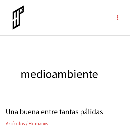
Ir
al
contenido
medioambiente
Una buena entre tantas pálidas
Una
buena
Artículos
/
Humanxs
entre