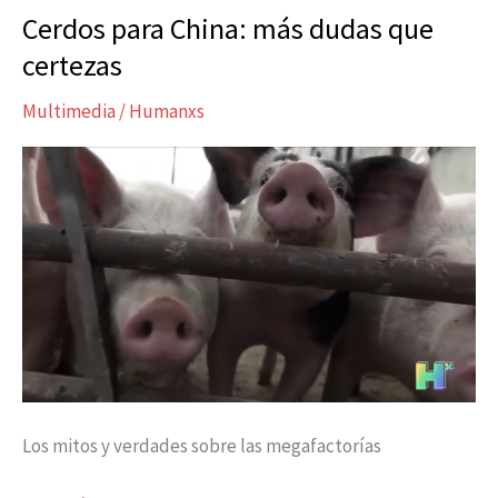
Cerdos para China: más dudas que
Cerdos
para
certezas
China:
Multimedia
/
Humanxs
más
dudas
que
certezas
Los mitos y verdades sobre las megafactorías