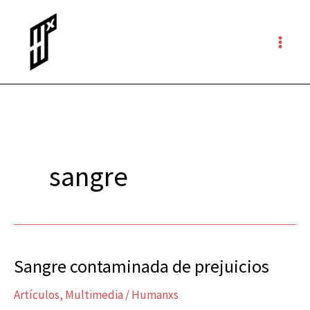
Ir
al
contenido
sangre
Sangre contaminada de prejuicios
Sangre
contaminada
Artículos
,
Multimedia
/
Humanxs
de