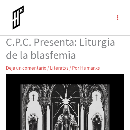
Ir
al
contenido
C.P.C. Presenta: Liturgia
de la blasfemia
Deja un comentario
/
Literatxs
/ Por
Humanxs