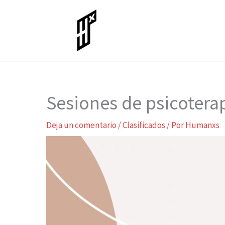
Ir
al
contenido
Sesiones de psicotera
Deja un comentario
/
Clasificados
/ Por
Humanxs