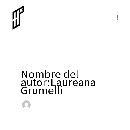
Ir
al
contenido
Nombre del
autor:Laureana
Grumelli