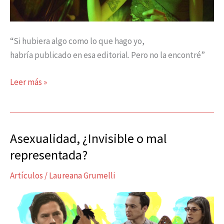
“Si hubiera algo como lo que hago yo,
habría publicado en esa editorial. Pero no la encontré”
Leer más »
Asexualidad, ¿Invisible o mal
Asexualidad,
¿Invisible
representada?
o
Artículos
/
Laureana Grumelli
mal
representada?