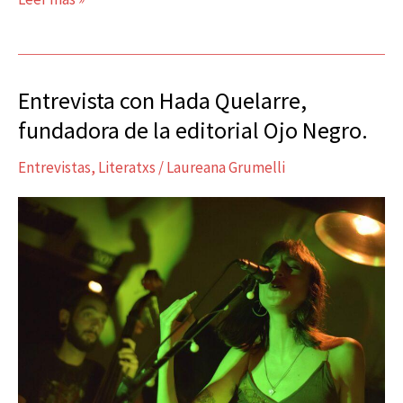
Entrevista con Hada Quelarre,
Entrevista
con
fundadora de la editorial Ojo Negro.
Hada
Entrevistas
,
Literatxs
/
Laureana Grumelli
Quelarre,
fundadora
de
la
editorial
Ojo
Negro.