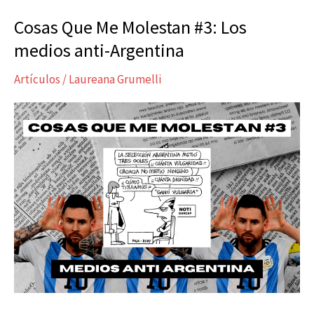
Cosas Que Me Molestan #3: Los
Cosas
Que
medios anti-Argentina
Me
Artículos
/
Laureana Grumelli
Molestan
#3:
Los
medios
anti-
Argentina