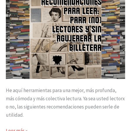
lectores
y
sin
agujerear
la
billetera
He aquí herramientas para una mejor, más profunda,
más cómoda y más colectiva lectura. Ya sea usted lectorx
o no, las siguientes recomendaciones pueden serle de
utilidad.
Leer más »