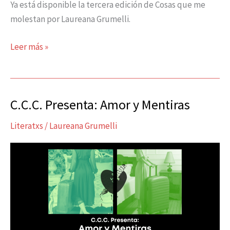
Ya está disponible la tercera edición de Cosas que me
molestan por Laureana Grumelli.
Leer más »
C.C.C. Presenta: Amor y Mentiras
C.C.C.
Presenta:
Literatxs
/
Laureana Grumelli
Amor
y
Mentiras