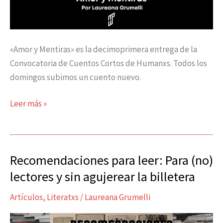
«Amor y Mentiras» es la decimoprimera entrega de la
Convocatoria de Cuentos Cortos de Humanxs. Todos los
domingos subimos un cuento nuevo.
Leer más »
Recomendaciones para leer: Para (no)
Recomendaciones
para
lectores y sin agujerear la billetera
leer:
Artículos
,
Literatxs
/
Laureana Grumelli
Para
(no)