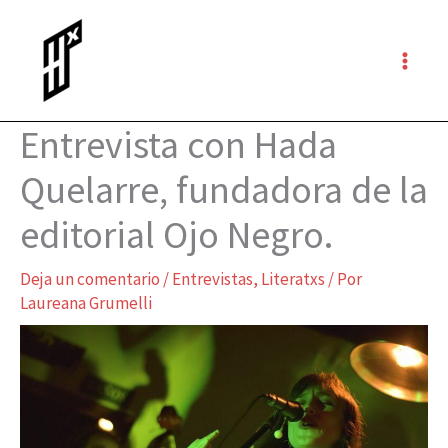
Ir
al
contenido
Entrevista con Hada
Quelarre, fundadora de la
editorial Ojo Negro.
Deja un comentario
/
Entrevistas
,
Literatxs
/ Por
Laureana Grumelli