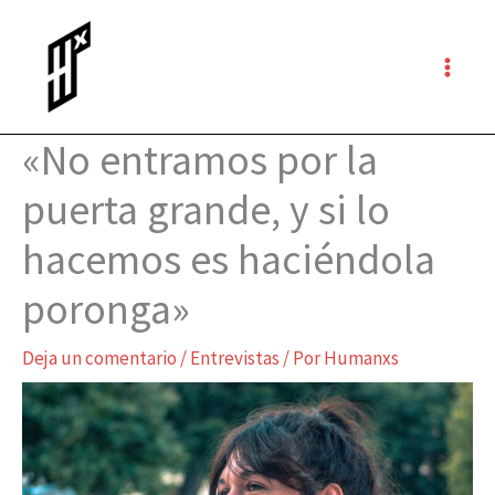
Ir
al
contenido
«No entramos por la
puerta grande, y si lo
hacemos es haciéndola
poronga»
Deja un comentario
/
Entrevistas
/ Por
Humanxs