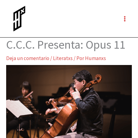
Ir
al
contenido
C.C.C. Presenta: Opus 11
Deja un comentario
/
Literatxs
/ Por
Humanxs