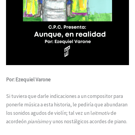
Por: Ezequiel Varone
Si tuviera que darle indicaciones a un compositor para
ponerle música a esta historia, le pediría que abundaran
los sonidos agudos de violín; tal vez un l
eitmotiv
de
acordeón
pianísimo
y unos nostálgicos acordes de piano.