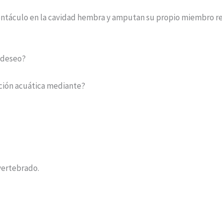
u tentáculo en la cavidad hembra y amputan su propio miembro 
e deseo?
acción acuática mediante?
vertebrado.