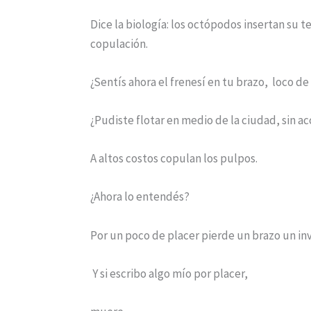
Dice la biología: los octópodos insertan s
copulación.
¿Sentís ahora el frenesí en tu brazo, loco d
¿Pudiste flotar en medio de la ciudad, sin 
A altos costos copulan los pulpos.
¿Ahora lo entendés?
Por un poco de placer pierde un brazo un in
Y si escribo algo mío por placer,