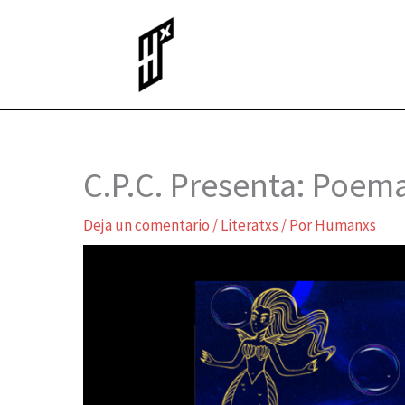
Ir
al
contenido
C.P.C. Presenta: Poema
Deja un comentario
/
Literatxs
/ Por
Humanxs