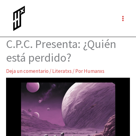
Ir
al
contenido
C.P.C. Presenta: ¿Quién
está perdido?
Deja un comentario
/
Literatxs
/ Por
Humanxs