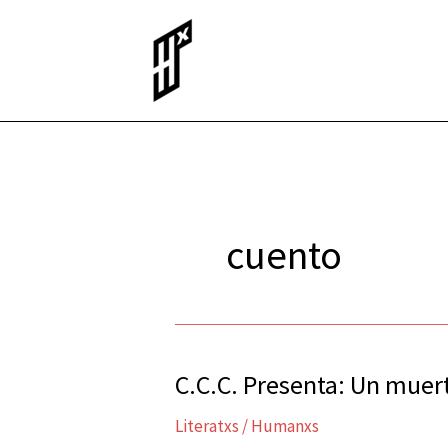
Ir
al
contenido
cuento
C.C.C. Presenta: Un muer
C.C.C.
Presenta:
Literatxs
/
Humanxs
Un