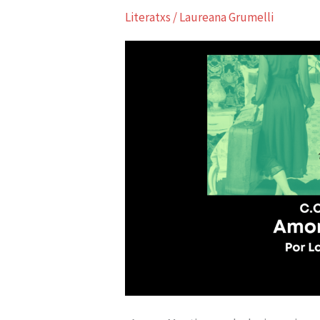
Presenta:
Literatxs
/
Laureana Grumelli
Amor
y
Mentiras