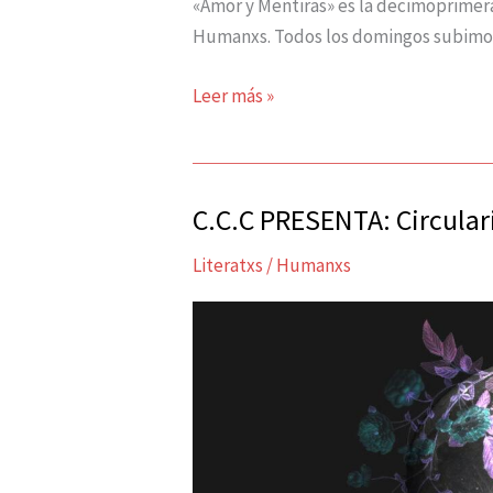
«Amor y Mentiras» es la decimoprimer
Humanxs. Todos los domingos subimo
Leer más »
C.C.C PRESENTA: Circula
C.C.C
PRESENTA:
Literatxs
/
Humanxs
Circularis
Somnia