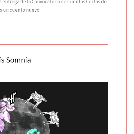
a entrega de la Convocatoria de Cuentos Cortos de
s un cuento nuevo.
ris Somnia