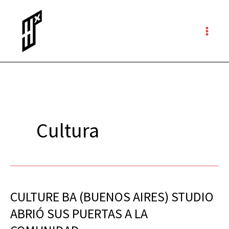
Ir
al
contenido
Cultura
CULTURE BA (BUENOS AIRES) STUDIO
CULTURE
BA
ABRIÓ SUS PUERTAS A LA
(BUENOS