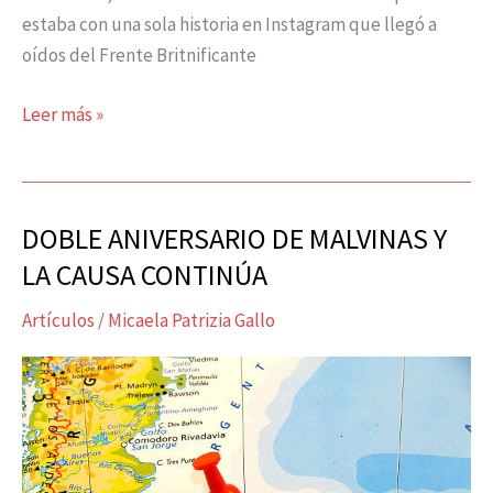
estaba con una sola historia en Instagram que llegó a
oídos del Frente Britnificante
Leer más »
DOBLE ANIVERSARIO DE MALVINAS Y
DOBLE
ANIVERSARIO
LA CAUSA CONTINÚA
DE
Artículos
/
Micaela Patrizia Gallo
MALVINAS
Y
LA
CAUSA
CONTINÚA