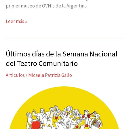
primer museo de OVNIs de la Argentina.
Leer más »
Últimos días de la Semana Nacional
Últimos
días
del Teatro Comunitario
de
Artículos
/
Micaela Patrizia Gallo
la
Semana
Nacional
del
Teatro
Comunitario