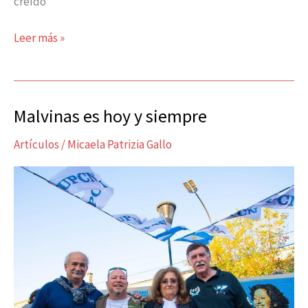
creído
Leer más »
Malvinas es hoy y siempre
Malvinas
es
Artículos
/
Micaela Patrizia Gallo
hoy
y
siempre