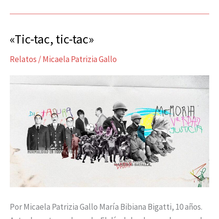
«Tic-tac, tic-tac»
«Tic-
tac,
Relatos
/
Micaela Patrizia Gallo
tic-
tac»
Por Micaela Patrizia Gallo María Bibiana Bigatti, 10 años.