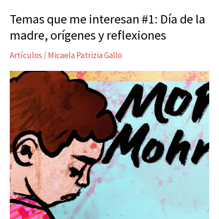
Temas que me interesan #1: Día de la
Temas
que
madre, orígenes y reflexiones
me
Artículos
/
Micaela Patrizia Gallo
interesan
#1:
Día
de
la
madre,
orígenes
y
reflexiones