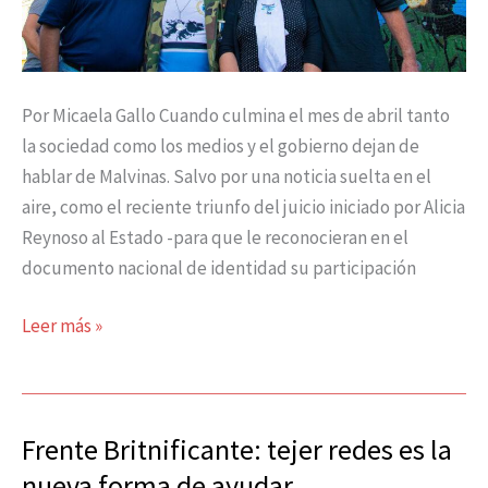
Por Micaela Gallo Cuando culmina el mes de abril tanto
la sociedad como los medios y el gobierno dejan de
hablar de Malvinas. Salvo por una noticia suelta en el
aire, como el reciente triunfo del juicio iniciado por Alicia
Reynoso al Estado -para que le reconocieran en el
documento nacional de identidad su participación
Leer más »
Frente Britnificante: tejer redes es la
Frente
Britnificante:
nueva forma de ayudar