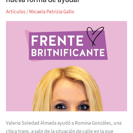
tejer
Artículos
/
Micaela Patrizia Gallo
redes
es
la
nueva
forma
de
ayudar
Valeria Soledad Almada ayudó a Romina Gonzáles, una
chica trans, a salir de la situación de calle en la que