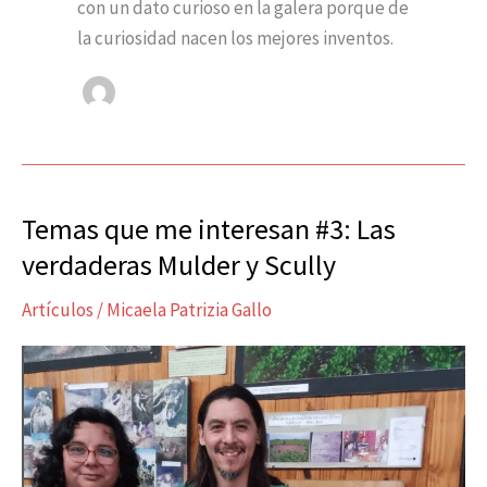
con un dato curioso en la galera porque de
la curiosidad nacen los mejores inventos.
Temas que me interesan #3: Las
Temas
que
verdaderas Mulder y Scully
me
Artículos
/
Micaela Patrizia Gallo
interesan
#3:
Las
verdaderas
Mulder
y