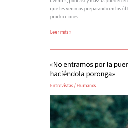
eventos, podcast y más! Ya pueden ent
que les venimos preparando en los últ
producciones
Leer más »
«No entramos por la puer
«No
entramos
haciéndola poronga»
por
Entrevistas
/
Humanxs
la
puerta
grande,
y
si
lo