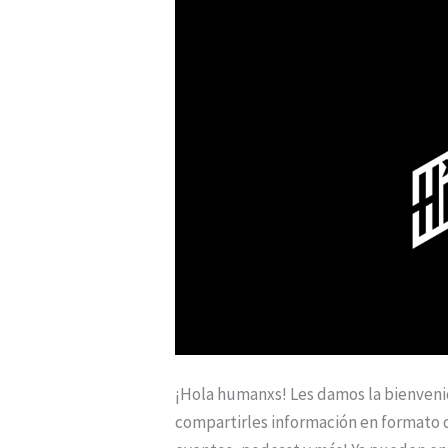
¡Hola humanxs! Les damos la bienveni
compartirles información en formato d