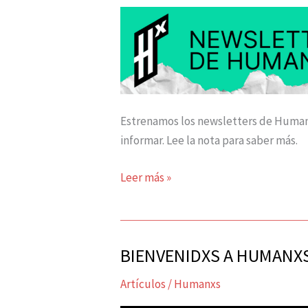
los
newsletters.
Estrenamos los newsletters de Humanx
informar. Lee la nota para saber más.
Leer más »
BIENVENIDXS A HUMANX
BIENVENIDXS
A
Artículos
/
Humanxs
HUMANXS