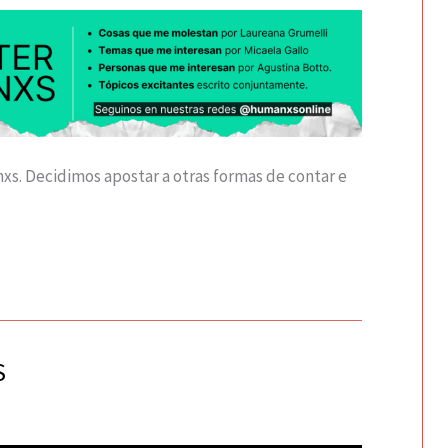
s. Decidimos apostar a otras formas de contar e
S