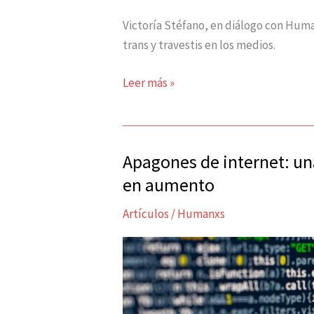
Victoría Stéfano, en diálogo con Huma
trans y travestis en los medios.
Leer más »
Apagones de internet: un
Apagones
de
en aumento
internet:
Artículos
/
Humanxs
una
metodología
peligrosa
que
va