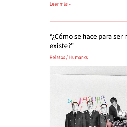
Leer más »
“¿Cómo se hace para ser 
“¿Cómo
se
existe?”
hace
Relatos
/
Humanxs
para
ser
niño
sabiendo
que
la
tortura
existe?”