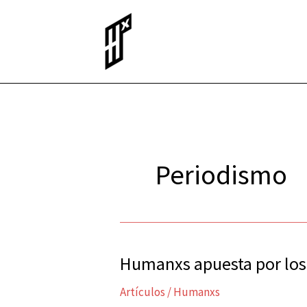
Ir
al
contenido
Periodismo
Humanxs apuesta por los
Humanxs
apuesta
Artículos
/
Humanxs
por