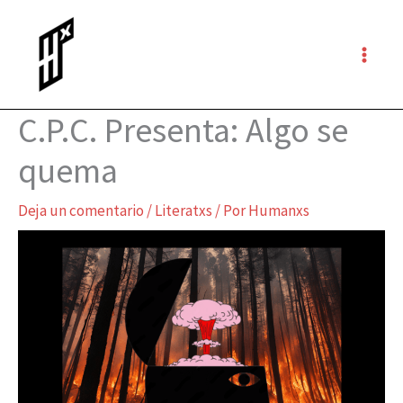
Ir
al
contenido
C.P.C. Presenta: Algo se
quema
Deja un comentario
/
Literatxs
/ Por
Humanxs