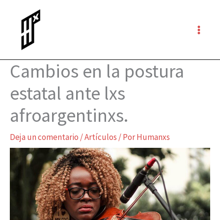
Ir
al
contenido
Cambios en la postura
estatal ante lxs
afroargentinxs.
Deja un comentario
/
Artículos
/ Por
Humanxs