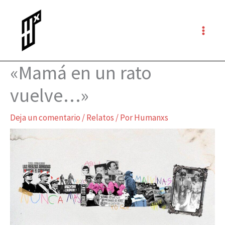
Ir
al
contenido
«Mamá en un rato
vuelve…»
Deja un comentario
/
Relatos
/ Por
Humanxs