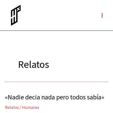
Ir
al
contenido
Relatos
«Nadie decia nada pero todos sabía»
«Nadie
decia
Relatos
/
Humanxs
nada