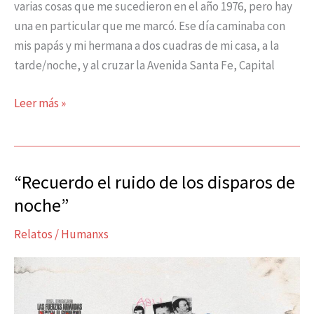
varias cosas que me sucedieron en el año 1976, pero hay
una en particular que me marcó. Ese día caminaba con
mis papás y mi hermana a dos cuadras de mi casa, a la
tarde/noche, y al cruzar la Avenida Santa Fe, Capital
Leer más »
“Recuerdo el ruido de los disparos de
“Recuerdo
el
noche”
ruido
Relatos
/
Humanxs
de
los
disparos
de