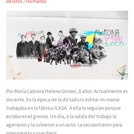
Relatos
/
Humanxs
para
interrogarla»
Por María Cabrera Helena Gómez, 8 años. Actualmente es
docente. En la época de la dictadura militar mi mamá
trabajaba en la fábrica ILASA. A ella la seguían porque
estaba en el gremio. Un día, a la salida del trabajo la
agarraron y la subieron a un auto. La secuestraron para
interrogarla y que diera