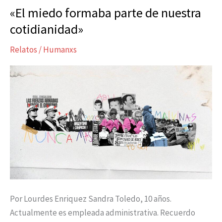
«El miedo formaba parte de nuestra
«El
miedo
cotidianidad»
formaba
Relatos
/
Humanxs
parte
de
nuestra
cotidianidad»
Por Lourdes Enriquez Sandra Toledo, 10 años.
Actualmente es empleada administrativa. Recuerdo