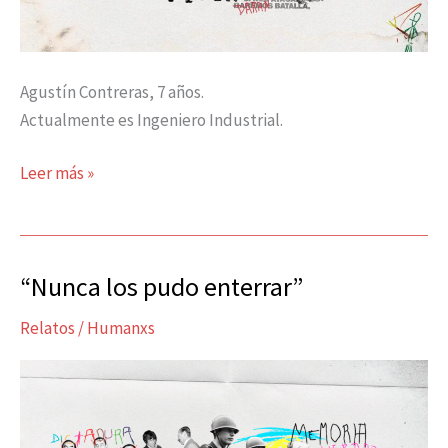
Agustín Contreras, 7 años.
Actualmente es Ingeniero Industrial.
Leer más »
“Nunca los pudo enterrar”
“Nunca
los
Relatos
/
Humanxs
pudo
enterrar”