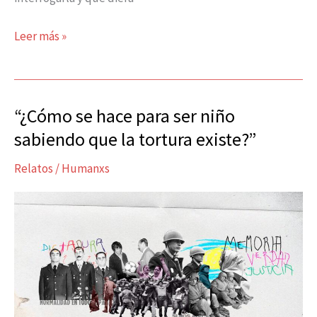
Leer más »
“¿Cómo se hace para ser niño
“¿Cómo
se
sabiendo que la tortura existe?”
hace
Relatos
/
Humanxs
para
ser
niño
sabiendo
que
la
tortura
existe?”