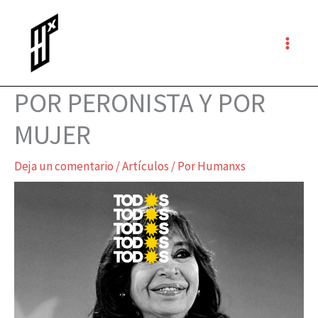
Ir
al
contenido
POR PERONISTA Y POR
MUJER
Deja un comentario
/
Artículos
/ Por
Humanxs