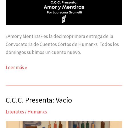
«Amor y Mentiras» es la decimoprimera entrega de la
Convocatoria de Cuentos Cortos de Humanxs. Todos los
domingos subimos un cuento nuevo.
Leer más »
C.C.C. Presenta: Vacío
C.C.C.
Presenta:
Literatxs
/
Humanxs
Vacío