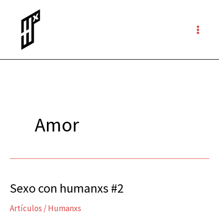
Ir
al
contenido
Amor
Sexo con humanxs #2
Sexo
con
Artículos
/
Humanxs
humanxs