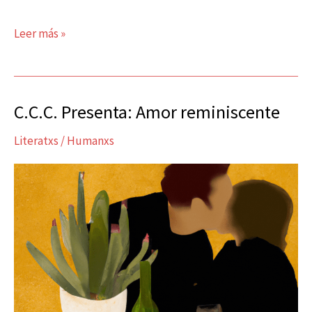
Leer más »
C.C.C. Presenta: Amor reminiscente
C.C.C.
Presenta:
Literatxs
/
Humanxs
Amor
reminiscente