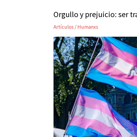
Orgullo y prejuicio: ser t
Orgullo
y
Artículos
/
Humanxs
prejuicio:
ser
trans
en
Argentina