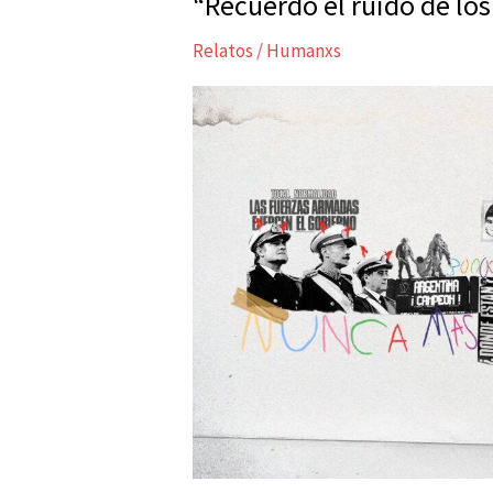
“Recuerdo el ruido de lo
“Recuerdo
el
Relatos
/
Humanxs
ruido
de
los
disparos
de
noche”