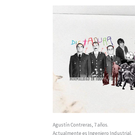
ser
niño
sabiendo
que
la
tortura
existe?”
Agustín Contreras, 7 años.
Actualmente es Ingeniero Industrial.