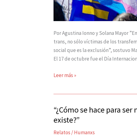
Por Agustina Ionno y Solana Mayor ”En
trans, no sólo víctimas de los transfe
social que es la exclusión”, sostuvo M
El 17 de octubre fue el Día Internacio
Leer más »
“¿Cómo se hace para ser 
“¿Cómo
se
existe?”
hace
Relatos
/
Humanxs
para