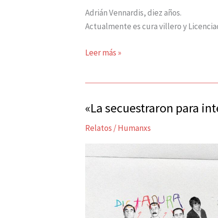
Adrián Vennardis, diez años.
Actualmente es cura villero y Licenciad
Leer más »
«La secuestraron para int
«La
secuestraron
Relatos
/
Humanxs
para
interrogarla»