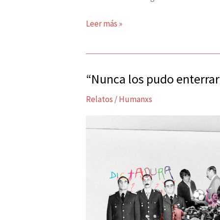
Leer más »
“Nunca los pudo enterrar
“Nunca
los
Relatos
/
Humanxs
pudo
enterrar”